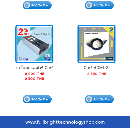
2
%
OFF
เครื่องกรองไฟ Clef
Clef HDMI-ZI
Audio Power
Active HDMI (2M)
6,600
THB
2,350
THB
6,500
THB
Bridge 6s
www.fullbrighttechnologyshop.com