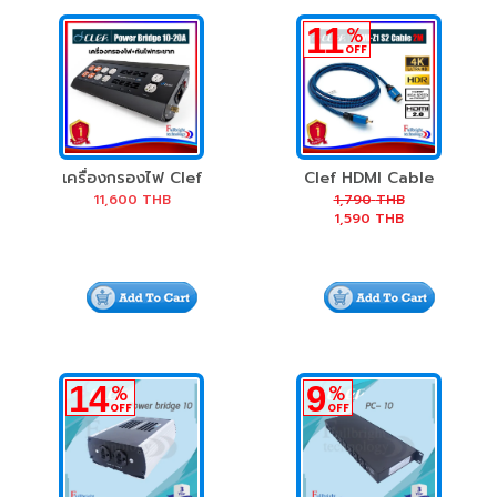
11
%
OFF
เครื่องกรองไฟ Clef
Clef HDMI Cable
Audio Power
รุ่น HDMI-Z1 S2
11,600
THB
1,790
THB
1,590
THB
Bridge 10-20A
(2M)
14
9
%
%
OFF
OFF