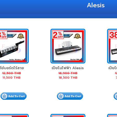
Alesis
8
2
3
%
%
OFF
OFF
คีย์บอร์ดไร้สาย
เปียโนไฟฟ้า Alesis
เปีย
Alesis Vortex
Recital Pro
12,500
THB
18,900
THB
1
11,500
THB
18,500
THB
Wireless 2