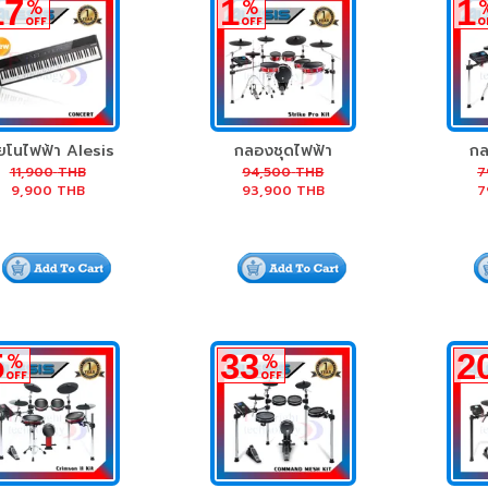
17
1
1
%
%
OFF
OFF
O
ียโนไฟฟ้า Alesis
กลองชุดไฟฟ้า
กล
Concert
Alesis Strike Pro
Ales
11,900
THB
94,500
THB
7
9,900
THB
93,900
THB
7
Kit
5
33
2
%
%
OFF
OFF