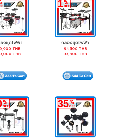
1
%
%
FF
OFF
องชุดไฟฟ้า
กลองชุดไฟฟ้า
is Strike Kit
Alesis Strike Pro
9,900
THB
94,500
THB
9,000
THB
93,900
THB
Special Edition
0
35
%
%
OFF
OFF